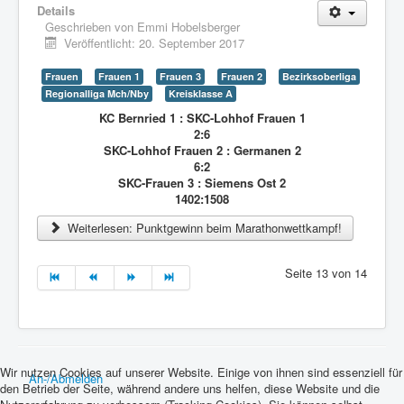
Details
Geschrieben von
Emmi Hobelsberger
Veröffentlicht: 20. September 2017
Frauen
Frauen 1
Frauen 3
Frauen 2
Bezirksoberliga
Regionalliga Mch/Nby
Kreisklasse A
KC Bernried 1 : SKC-Lohhof Frauen 1
2:6
SKC-Lohhof Frauen 2 : Germanen 2
6:2
SKC-Frauen 3 : Siemens Ost 2
1402:1508
Weiterlesen: Punktgewinn beim Marathonwettkampf!
Seite 13 von 14
Wir nutzen Cookies auf unserer Website. Einige von ihnen sind essenziell für
An-/Abmelden
den Betrieb der Seite, während andere uns helfen, diese Website und die