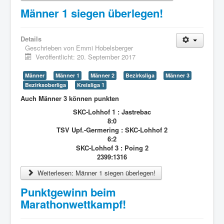
Männer 1 siegen überlegen!
Details
Geschrieben von
Emmi Hobelsberger
Veröffentlicht: 20. September 2017
Männer
Männer 1
Männer 2
Bezirksliga
Männer 3
Bezirksoberliga
Kreisliga 1
Auch Männer 3 können punkten
SKC-Lohhof 1 : Jastrebac
8:0
TSV Upf.-Germering : SKC-Lohhof 2
6:2
SKC-Lohhof 3 : Poing 2
2399:1316
Weiterlesen: Männer 1 siegen überlegen!
Punktgewinn beim
Marathonwettkampf!