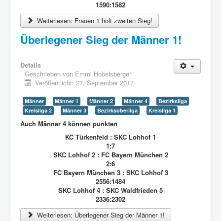
1590:1582
Weiterlesen: Frauen 1 holt zweiten Sieg!
Überlegener Sieg der Männer 1!
Details
Geschrieben von
Emmi Hobelsberger
Veröffentlicht: 27. September 2017
Männer
Männer 1
Männer 2
Männer 4
Bezirksliga
Kreisliga 2
Männer 3
Bezirksoberliga
Kreisliga 1
Auch Männer 4 können punkten
KC Türkenfeld : SKC Lohhof 1
1:7
SKC Lohhof 2 : FC Bayern München 2
2:6
FC Bayern München 3 : SKC Lohhof 3
2556:1484
SKC Lohhof 4 : SKC Waldfrieden 5
2336:2302
Weiterlesen: Überlegener Sieg der Männer 1!