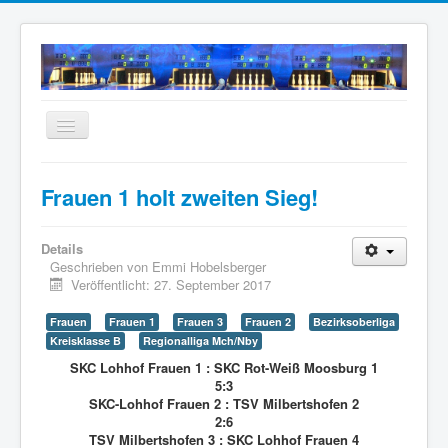
Navigation
an/aus
Home
Frauen 1 holt zweiten Sieg!
Neuigkeiten
Mannschaften
Details
Geschrieben von
Emmi Hobelsberger
Termine
Veröffentlicht: 27. September 2017
Wir über uns
Frauen
Frauen 1
Frauen 3
Frauen 2
Bezirksoberliga
Kreisklasse B
Regionalliga Mch/Nby
Anfahrt
SKC Lohhof Frauen 1 : SKC Rot-Weiß Moosburg 1
Intern
5:3
SKC-Lohhof Frauen 2 : TSV Milbertshofen 2
Archiv
2:6
TSV Milbertshofen 3 : SKC Lohhof Frauen 4