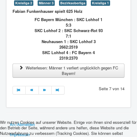
Kreisliga 2
Männer 3
Bezirksoberliga
Kreisliga 1
Fabian Funkenhauser spielt 625 Holz
FC Bayern München : SKC Lohhof 1
5:3
SKC Lohhof 2 : SKC Schwarz-Rot 93
7:1
Neuhausen 1 : SKC Lohhof 3
2662:2519
SKC Lohhof 4 : FC Bayern 4
2319:2370
Weiterlesen: Männer 1 verliert unglücklich gegen FC
Bayern!
Seite 7 von 14
Wir nutzen Cookies auf unserer Website. Einige von ihnen sind essenziell für
An-/Abmelden
den Betrieb der Seite, während andere uns helfen, diese Website und die
Nutzererfahrung zu verbessern (Tracking Cookies). Sie können selbst
Impressum