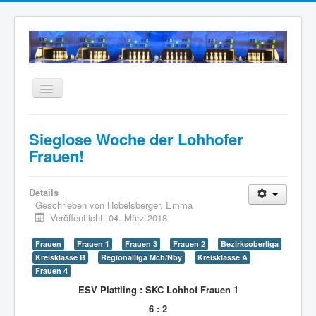
Navigation
an/aus
Home
Sieglose Woche der Lohhofer
Neuigkeiten
Frauen!
Mannschaften
Details
Termine
Geschrieben von
Hobelsberger, Emma
Veröffentlicht: 04. März 2018
Wir über uns
Anfahrt
Frauen
Frauen 1
Frauen 3
Frauen 2
Bezirksoberliga
Kreisklasse B
Regionalliga Mch/Nby
Kreisklasse A
Intern
Frauen 4
ESV Plattling : SKC Lohhof Frauen 1
Archiv
6 : 2