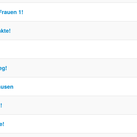
 Frauen 1!
kte!
eg!
ausen
!
e!