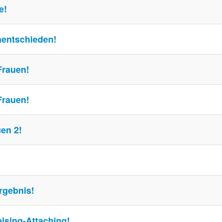
e!
nentschieden!
Frauen!
Frauen!
en 2!
rgebnis!
ising-Attaching!