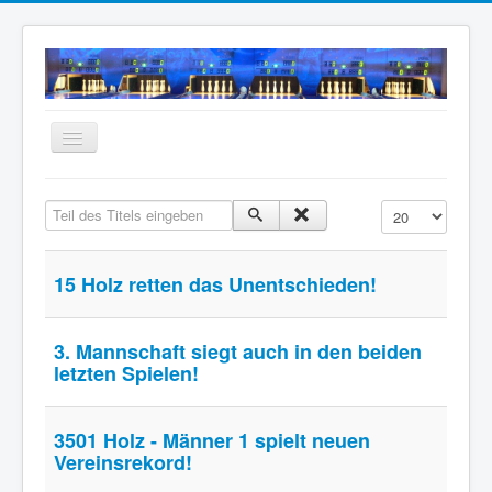
Navigation
an/aus
Home
Teil des Titels eingeben
Anzeige #
Neuigkeiten
Mannschaften
15 Holz retten das Unentschieden!
Termine
Wir über uns
3. Mannschaft siegt auch in den beiden
letzten Spielen!
Anfahrt
Intern
3501 Holz - Männer 1 spielt neuen
Archiv
Vereinsrekord!