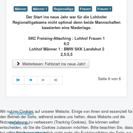
Männer
Männer 1
Regionalliga
Frauen
Frauen 1
Der Start ins neue Jahr war für die Lohhofer
Regionalligateams nicht optimal denn beide Mannschaften
kassierten eine Niederlage.
SKC Freising-Attaching : Lohhof Frauen 1
6:2
Lohhof Männer 1 : BMW SKK Landshut 2
2,5:5,5
Weiterlesen: Fehlstart ins neue Jahr!
Seite 6 von 6
Wir nutzen Cookies auf unserer Website. Einige von ihnen sind essenziell für
An-/Abmelden
den Betrieb der Seite, während andere uns helfen, diese Website und die
Nutzererfahrung zu verbessern (Tracking Cookies). Sie können selbst
Impressum
entscheiden, ob Sie die Cookies zulassen möchten. Bitte beachten Sie, dass
bei einer Ablehnung womöglich nicht mehr alle Funktionalitäten der Seite zur
Datenschutzerklärung