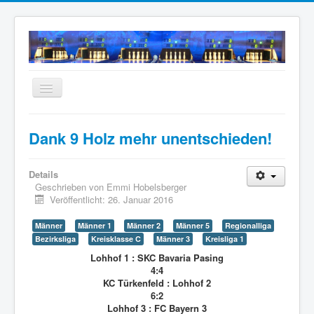
Navigation
an/aus
Home
Dank 9 Holz mehr unentschieden!
Neuigkeiten
Mannschaften
Details
Geschrieben von
Emmi Hobelsberger
Termine
Veröffentlicht: 26. Januar 2016
Wir über uns
Männer
Männer 1
Männer 2
Männer 5
Regionalliga
Bezirksliga
Kreisklasse C
Männer 3
Kreisliga 1
Anfahrt
Lohhof 1 : SKC Bavaria Pasing
Intern
4:4
KC Türkenfeld : Lohhof 2
Archiv
6:2
Lohhof 3 : FC Bayern 3