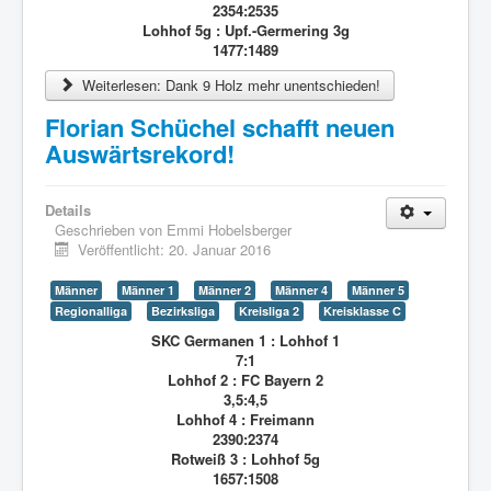
2354:2535
Lohhof 5g : Upf.-Germering 3g
1477:1489
Weiterlesen: Dank 9 Holz mehr unentschieden!
Florian Schüchel schafft neuen
Auswärtsrekord!
Details
Geschrieben von
Emmi Hobelsberger
Veröffentlicht: 20. Januar 2016
Männer
Männer 1
Männer 2
Männer 4
Männer 5
Regionalliga
Bezirksliga
Kreisliga 2
Kreisklasse C
SKC Germanen 1 : Lohhof 1
7:1
Lohhof 2 : FC Bayern 2
3,5:4,5
Lohhof 4 : Freimann
2390:2374
Rotweiß 3 : Lohhof 5g
1657:1508