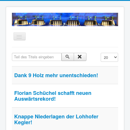
Navigation
an/aus
Home
Teil des Titels eingeben
Anzeige #
Neuigkeiten
Mannschaften
Dank 9 Holz mehr unentschieden!
Termine
Wir über uns
Florian Schüchel schafft neuen
Auswärtsrekord!
Anfahrt
Intern
Knappe Niederlagen der Lohhofer
Archiv
Kegler!