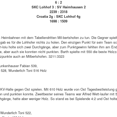
6 : 2
SKC Lohhof 3 : SV Haimhausen 2
2239 : 2318
Croatia 2g : SKC Lohhof 4g
1698 : 1509
Heimbahnen mit dem Tabellendritten Mil-bertshofen zu tun. Die Gegner spiel
 gab es für die Lohhofer nichts zu holen. Den einzigen Punkt für sein Team 
i-loiu holte sich zwei Durchgänge, aber zum Punktgewinn fehlten ihm am Ende
 aber auch sie konnten nicht punkten. Barth spielte mit 550 die beste Holzza
lzpunkte auch an Milbertshofen. 3211:3323
Funkenhauser Fabian 539,
528, Wunderlich Toni 516 Holz
V-Halle gegen Ost spielen. Mit 610 Holz wurde von Ost Tagesbestleistung ge
n und punkten konnte. Zweitbester seines Teams war Alfred Wett-laufer mit 5
änge, hatte aber weniger Holz. So stand es bei Spielende 4:2 und Ost holte 
Wunderlich Toni 522,