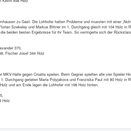
n Kevin 498 Holz
mhausen zu Gast. Die Lohhofer hatten Probleme und mussten mit einer „Notm
Florian Szekeley und Markus Bittner im 1. Durchgang gleich mit 104 Holz in 
die beiden besten Ergebnisse für ihr Team. So verringerte sich der Rückstan
exander 370,
8, Fischer Josef 344 Holz
 MKV-Halle gegen Croatia spielen. Beim Gegner spielten alle vier Spieler Ho
m 1. Durchgang gerieten Maria Polyjakova und Franziska Paul mit 80 Holz in 
Holz und am Ende lagen die Lohhofer mit 198 Holz hinten.
5,
8 Holz