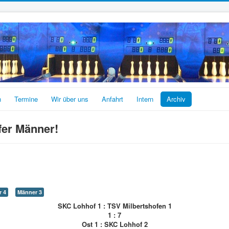
n
Termine
Wir über uns
Anfahrt
Intern
Archiv
fer Männer!
 4
Männer 3
SKC Lohhof 1 : TSV Milbertshofen 1
1 : 7
Ost 1 : SKC Lohhof 2