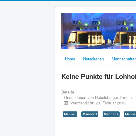
Home
Neuigkeiten
Mannschafte
Keine Punkte für Lohho
Details
Geschrieben von
Hobelsberger, Emma
Veröffentlicht: 28. Februar 2019
Männer
Männer 1
Männer 2
Männer