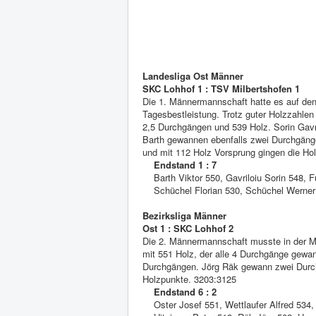
Landesliga Ost Männer
SKC Lohhof 1 : TSV Milbertshofen 1
Die 1. Männermannschaft hatte es auf den 
Tagesbestleistung. Trotz guter Holzzahlen
2,5 Durchgängen und 539 Holz. Sorin Gavr
Barth gewannen ebenfalls zwei Durchgänge,
und mit 112 Holz Vorsprung gingen die Ho
Endstand 1 : 7
Barth Viktor 550, Gavriloiu Sorin 548, 
Schüchel Florian 530, Schüchel Werner 
Bezirksliga Männer
Ost 1 : SKC Lohhof 2
Die 2. Männermannschaft musste in der MK
mit 551 Holz, der alle 4 Durchgänge gewan
Durchgängen. Jörg Räk gewann zwei Durchg
Holzpunkte. 3203:3125
Endstand 6 : 2
Oster Josef 551, Wettlaufer Alfred 534, 