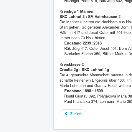
Hitzinger Peter 518, Räk Jörg 502, Hag
Kreisliga 1 Männer
SKC Lohhof 3 : SV Haimhausen 2
Die Männer 3 hatten die Nachbarn aus Hai
Start gehen. So gerieten Alexander Born, 
Räk mit 417 und Josef Oster mit 401 Holz 
immer noch 79 Holz hinten.
Endstand 2239 :2318
Räk Jörg 417, Oster Josef 401, Born Al
Szekeley Florian 359, Bittner Markus 34
Kreisklasse C
Croatia 2g : SKC Lohhof 4g
Die 4. gemischte Mannschaft musste in der
schaffte keiner ein Er-gebnis über 400. I
Mario Lehmann und Gustav Routil weitere 
Endstand 1698 : 1509
Routil Gustav 392, Polyjakova Maria 38
Paul Franziska 374, Lehmann Mario 35
Zurück