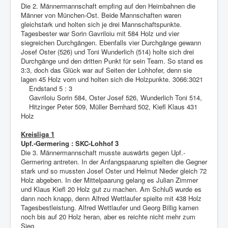
Die 2. Männermannschaft empfing auf den Heimbahnen die
Männer von München-Ost. Beide Mannschaften waren
gleichstark und holten sich je drei Mannschaftspunkte.
Tagesbester war Sorin Gavriloiu mit 584 Holz und vier
siegreichen Durchgängen. Ebenfalls vier Durchgänge gewann
Josef Oster (526) und Toni Wunderlich (514) holte sich drei
Durchgänge und den dritten Punkt für sein Team. So stand es
3:3, doch das Glück war auf Seiten der Lohhofer, denn sie
lagen 45 Holz vorn und holten sich die Holzpunkte. 3066:3021
Endstand 5 : 3
Gavriloiu Sorin 584, Oster Josef 526, Wunderlich Toni 514,
Hitzinger Peter 509, Müller Bernhard 502, Kiefl Klaus 431
Holz
Kreisliga 1
Upf.-Germering : SKC-Lohhof 3
Die 3. Männermannschaft musste auswärts gegen Upf.-
Germering antreten. In der Anfangspaarung spielten die Gegner
stark und so mussten Josef Oster und Helmut Nieder gleich 72
Holz abgeben. In der Mittelpaarung gelang es Julian Zimmer
und Klaus Kiefl 20 Holz gut zu machen. Am Schluß wurde es
dann noch knapp, denn Alfred Wettlaufer spielte mit 438 Holz
Tagesbestleistung. Alfred Wettlaufer und Georg Billig kamen
noch bis auf 20 Holz heran, aber es reichte nicht mehr zum
Sieg.