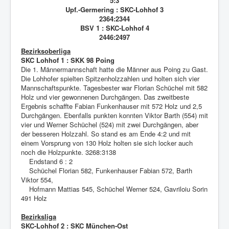
5:3
Upf.-Germering : SKC-Lohhof 3
2364:2344
BSV 1 : SKC-Lohhof 4
2446:2497
Bezirksoberliga
SKC Lohhof 1 : SKK 98 Poing
Die 1. Männermannschaft hatte die Männer aus Poing zu Gast.
Die Lohhofer spielten Spitzenholzzahlen und holten sich vier
Mannschaftspunkte. Tagesbester war Florian Schüchel mit 582
Holz und vier gewonnenen Durchgängen. Das zweitbeste
Ergebnis schaffte Fabian Funkenhauser mit 572 Holz und 2,5
Durchgängen. Ebenfalls punkten konnten Viktor Barth (554) mit
vier und Werner Schüchel (524) mit zwei Durchgängen, aber
der besseren Holzzahl. So stand es am Ende 4:2 und mit
einem Vorsprung von 130 Holz holten sie sich locker auch
noch die Holzpunkte. 3268:3138
Endstand 6 : 2
Schüchel Florian 582, Funkenhauser Fabian 572, Barth
Viktor 554,
Hofmann Mattias 545, Schüchel Werner 524, Gavriloiu Sorin
491 Holz
Bezirksliga
SKC-Lohhof 2 : SKC München-Ost