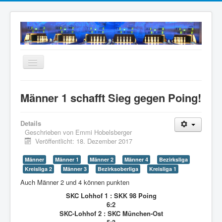
Navigation
an/aus
Home
Männer 1 schafft Sieg gegen Poing!
Neuigkeiten
Mannschaften
Details
Geschrieben von
Emmi Hobelsberger
Termine
Veröffentlicht: 18. Dezember 2017
Wir über uns
Männer
Männer 1
Männer 2
Männer 4
Bezirksliga
Kreisliga 2
Männer 3
Bezirksoberliga
Kreisliga 1
Anfahrt
Auch Männer 2 und 4 können punkten
Intern
SKC Lohhof 1 : SKK 98 Poing
Archiv
6:2
SKC-Lohhof 2 : SKC München-Ost