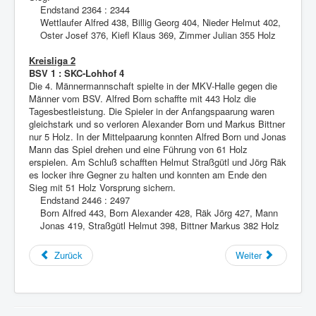
Endstand 2364 : 2344
Wettlaufer Alfred 438, Billig Georg 404, Nieder Helmut 402,
Oster Josef 376, Kiefl Klaus 369, Zimmer Julian 355 Holz
Kreisliga 2
BSV 1 : SKC-Lohhof 4
Die 4. Männermannschaft spielte in der MKV-Halle gegen die
Männer vom BSV. Alfred Born schaffte mit 443 Holz die
Tagesbestleistung. Die Spieler in der Anfangspaarung waren
gleichstark und so verloren Alexander Born und Markus Bittner
nur 5 Holz. In der Mittelpaarung konnten Alfred Born und Jonas
Mann das Spiel drehen und eine Führung von 61 Holz
erspielen. Am Schluß schafften Helmut Straßgütl und Jörg Räk
es locker ihre Gegner zu halten und konnten am Ende den
Sieg mit 51 Holz Vorsprung sichern.
Endstand 2446 : 2497
Born Alfred 443, Born Alexander 428, Räk Jörg 427, Mann
Jonas 419, Straßgütl Helmut 398, Bittner Markus 382 Holz
Zurück
Weiter