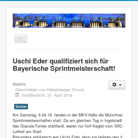
Navigation
an/aus
Home
Uschi Eder qualifiziert sich für
Neuigkeiten
Bayerische Sprintmeisterschaft!
Mannschaften
Details
Termine
Geschrieben von
Hobelsberger, Emma
Veröffentlicht: 21. April 2019
Wir über uns
Anfahrt
Turnier
Am Samstag, 6.04.19 fanden in der MKV-Halle die Münchner
Intern
Sprintmeisterschaften statt. Da am gleichen Tag in Ingolstadt
das Dracula-Turnier stattfand, waren nur fünf Kegler vom SKC-
Archiv
Lohhof am Start.
Besonders erfolgreich war Uschi Eder, denn sie belegte den 2.