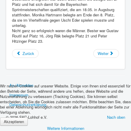
Platz und hat sich damit für die Bayerischen
Sprintmeisterschaften qualifiziert, die am 18.05. in Augsburg
stattfinden. Monika Hartmann belegte am Ende den 8. Platz,
da sie im Viertelfinale gegen Uschi Eder spielen musste und
unterlag.
Nicht ganz so erfolgreich waren die Männer. Bester war Gustav
Routil auf Platz 16, Jörg Räk belegte Platz 21 und Peter
Hitzinger Platz 23.
Zurück
Weiter
An-/Abmelden
Wir nutzen Cookies auf unserer Website. Einige von ihnen sind essenziell für
den Betrieb der Seite, während andere uns helfen, diese Website und die
Impressum
Nutzererfahrung zu verbessern (Tracking Cookies). Sie können selbst
entscheiden, ob Sie die Cookies zulassen möchten. Bitte beachten Sie, dass
Datenschutzerklärung
bei einer Ablehnung womöglich nicht mehr alle Funktionalitäten der Seite zur
Verfügung stehen.
© 2026 SKC-Lohhof e.V.
Nach oben
Akzeptieren
Weitere Informationen