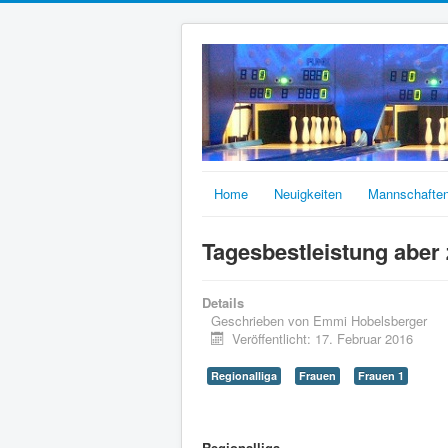
Home
Neuigkeiten
Mannschafte
Tagesbestleistung aber 
Details
Geschrieben von
Emmi Hobelsberger
Veröffentlicht: 17. Februar 2016
Regionalliga
Frauen
Frauen 1
Regionalliga