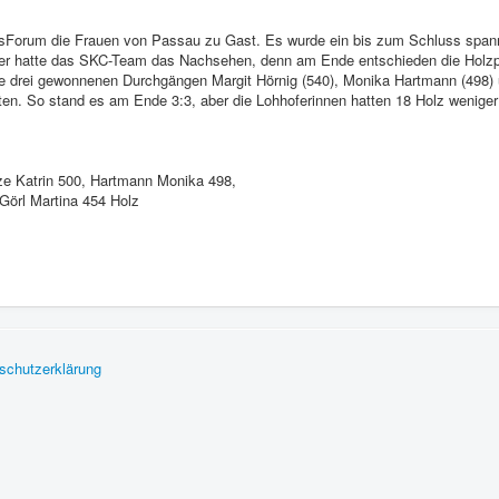
usForum die Frauen von Passau zu Gast. Es wurde ein bis zum Schluss spann
der hatte das SKC-Team das Nachsehen, denn am Ende entschieden die Holzpu
je drei gewonnenen Durchgängen Margit Hörnig (540), Monika Hartmann (498)
lten. So stand es am Ende 3:3, aber die Lohhoferinnen hatten 18 Holz wenige
e Katrin 500, Hartmann Monika 498,
örl Martina 454 Holz
schutzerklärung