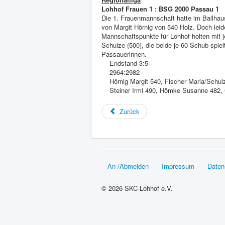
Lohhof Frauen 1 : BSG 2000 Passau 1
Die 1. Frauenmannschaft hatte im Ballha
von Margit Hörnig von 540 Holz. Doch lei
Mannschaftspunkte für Lohhof holten mit 
Schulze (500), die beide je 60 Schub spie
Passauerinnen.
Endstand 3:5
2964:2982
Hörnig Margit 540, Fischer Maria/Schulz
Steiner Irmi 490, Hömke Susanne 482, G
Zurück
An-/Abmelden
Impressum
Daten
© 2026 SKC-Lohhof e.V.