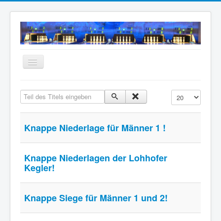
Navigation
an/aus
Home
Teil des Titels eingeben
Anzeige #
Neuigkeiten
Mannschaften
Knappe Niederlage für Männer 1 !
Termine
Wir über uns
Knappe Niederlagen der Lohhofer
Kegler!
Anfahrt
Intern
Knappe Siege für Männer 1 und 2!
Archiv